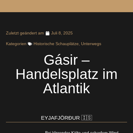
Zuletzt geändert am
Juli 8, 2025
Kategorien
Historische Schauplätze
,
Unterwegs
Gásir –
Handelsplatz im
Atlantik
EYJAFJÖRÐUR 🇮🇸
Bei klirrender Kälte und scharfem Wind